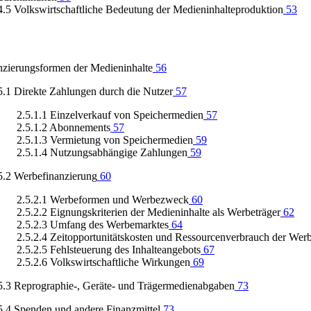
4.5 Volkswirtschaftliche Bedeutung der Medieninhalteproduktion
53
nzierungsformen der Medieninhalte
56
5.1 Direkte Zahlungen durch die Nutzer
57
2.5.1.1 Einzelverkauf von Speichermedien
57
2.5.1.2 Abonnements
57
2.5.1.3 Vermietung von Speichermedien
59
2.5.1.4 Nutzungsabhängige Zahlungen
59
5.2 Werbefinanzierung
60
2.5.2.1 Werbeformen und Werbezweck
60
2.5.2.2 Eignungskriterien der Medieninhalte als Werbeträger
62
2.5.2.3 Umfang des Werbemarktes
64
2.5.2.4 Zeitopportunitätskosten und Ressourcenverbrauch der Wer
2.5.2.5 Fehlsteuerung des Inhalteangebots
67
2.5.2.6 Volkswirtschaftliche Wirkungen
69
5.3 Reprographie-, Geräte- und Trägermedienabgaben
73
5.4 Spenden und andere Finanzmittel
73