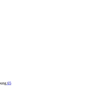
bung
65