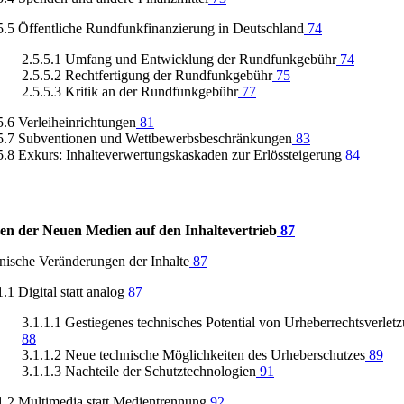
5.5 Öffentliche Rundfunkfinanzierung in Deutschland
74
2.5.5.1 Umfang und Entwicklung der Rundfunkgebühr
74
2.5.5.2 Rechtfertigung der Rundfunkgebühr
75
2.5.5.3 Kritik an der Rundfunkgebühr
77
5.6 Verleiheinrichtungen
81
5.7 Subventionen und Wettbewerbsbeschränkungen
83
5.8 Exkurs: Inhalteverwertungskaskaden zur Erlössteigerung
84
n der Neuen Medien auf den Inhaltevertrieb
87
nische Veränderungen der Inhalte
87
1.1 Digital statt analog
87
3.1.1.1 Gestiegenes technisches Potential von Urheberrechtsverlet
88
3.1.1.2 Neue technische Möglichkeiten des Urheberschutzes
89
3.1.1.3 Nachteile der Schutztechnologien
91
1.2 Multimedia statt Medientrennung
92