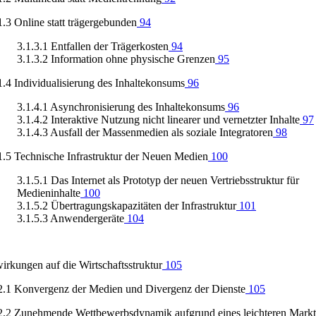
1.3 Online statt trägergebunden
94
3.1.3.1 Entfallen der Trägerkosten
94
3.1.3.2 Information ohne physische Grenzen
95
1.4 Individualisierung des Inhaltekonsums
96
3.1.4.1 Asynchronisierung des Inhaltekonsums
96
3.1.4.2 Interaktive Nutzung nicht linearer und vernetzter Inhalte
97
3.1.4.3 Ausfall der Massenmedien als soziale Integratoren
98
1.5 Technische Infrastruktur der Neuen Medien
100
3.1.5.1 Das Internet als Prototyp der neuen Vertriebsstruktur für
Medieninhalte
100
3.1.5.2 Übertragungskapazitäten der Infrastruktur
101
3.1.5.3 Anwendergeräte
104
irkungen auf die Wirtschaftsstruktur
105
2.1 Konvergenz der Medien und Divergenz der Dienste
105
2.2 Zunehmende Wettbewerbsdynamik aufgrund eines leichteren Marktz