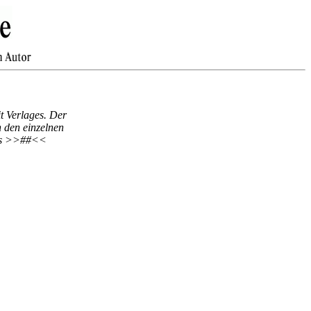
t Verlages. Der
n den einzelnen
 als >>##<<