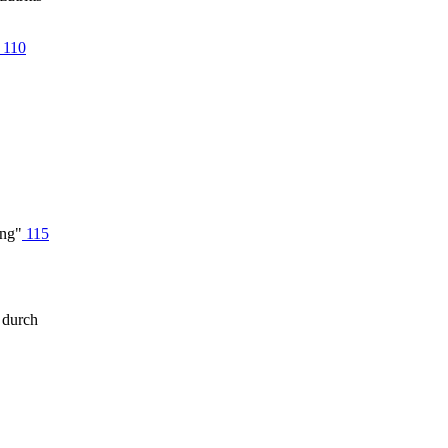
110
ung"
115
 durch