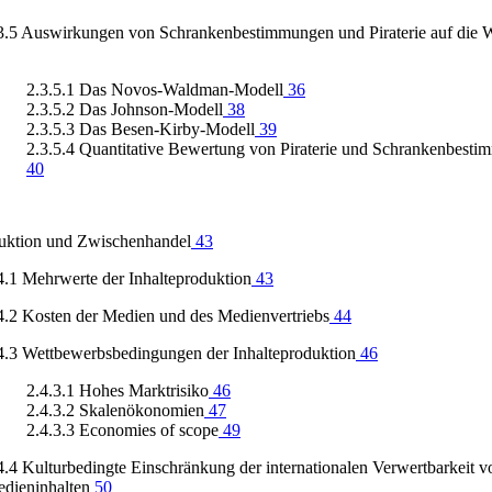
3.5 Auswirkungen von Schrankenbestimmungen und Piraterie auf die W
2.3.5.1 Das Novos-Waldman-Modell
36
2.3.5.2 Das Johnson-Modell
38
2.3.5.3 Das Besen-Kirby-Modell
39
2.3.5.4 Quantitative Bewertung von Piraterie und Schrankenbest
40
uktion und Zwischenhandel
43
4.1 Mehrwerte der Inhalteproduktion
43
4.2 Kosten der Medien und des Medienvertriebs
44
4.3 Wettbewerbsbedingungen der Inhalteproduktion
46
2.4.3.1 Hohes Marktrisiko
46
2.4.3.2 Skalenökonomien
47
2.4.3.3 Economies of scope
49
4.4 Kulturbedingte Einschränkung der internationalen Verwertbarkeit v
dieninhalten
50